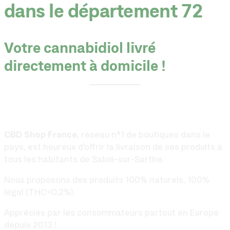
dans le département 72
Votre cannabidiol livré
directement à domicile !
CBD Shop France
, réseau n°1 de boutiques dans le
pays, est heureux d’offrir la livraison de ses produits à
tous les habitants de Sablé-sur-Sarthe.
Nous proposons des produits 100% naturels, 100%
légal (THC<0,2%).
Appréciés par les consommateurs partout en Europe
depuis 2013 !