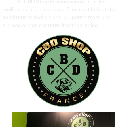
produits
CBD Shop France
constituent les
meilleures inflorescences. Elles sont le fruit de
nombreuses recherches, qui permettent des
arômes et des senteurs incomparables.