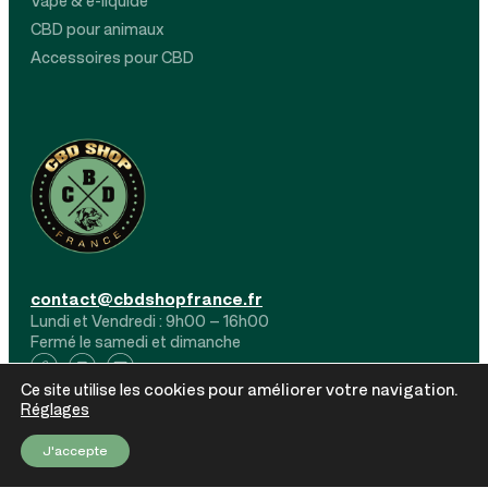
Vape & e-liquide
CBD pour animaux
Accessoires pour CBD
contact@cbdshopfrance.fr
Lundi et Vendredi : 9h00 – 16h00
Fermé le samedi et dimanche
cookies
pour
améliorer votre navigation
.
Ce site utilise les
Copyright © 2025 CBD Shop France. Tous droits réservés.
Réglages
Mentions légales
– Politique de confidentialité – Fait
J'accepte
avec ❤️ par INNEO