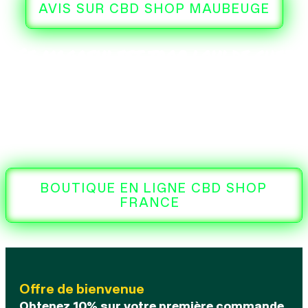
AVIS SUR CBD SHOP MAUBEUGE
Ce magasin est trop loin de chez
vous ?!
Alors n’hésitez pas à commander
directement sur notre boutique et
soyez livré en 48/72H.
BOUTIQUE EN LIGNE CBD SHOP
FRANCE
Offre de bienvenue
Obtenez 10% sur votre première commande